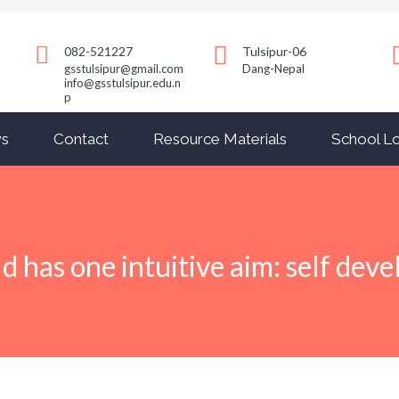
082-521227
Tulsipur-06
gsstulsipur@gmail.com
Dang-Nepal
info@gsstulsipur.edu.n
p
s
Contact
Resource Materials
School Lo
ld has one intuitive aim: self dev