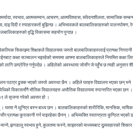
र्यादा, स्वभाव, आत्मसम्मान, आचरण, आत्मविश्वास, संवेदनशीलता, सामाजिक सम्बन
ा, दाइ दिदी र स्याहारकर्ता बुझिन्छ । अभिभावकले बालबालिकाहरुको पालनपोषण, र
े बालबालिकाहरुको वृद्धि विकासमा सहयोग पुग्दछ ।
कल्पिक सिकाइमा शिक्षकले विद्यालयमा जस्तो बालबालिकाहरुलाई प्रत्यक्ष निगरानी ग
ाईनबाट कक्षा सञ्चालन भइरहेको समयमा आफ्ना बालबालिकाहरुले नियमित कक्षा ल
लागि उत्प्रेरित गर्नुपर्दछ । अहिलेको अवस्थामा जोसँग जे पहुँच छ त्यही अनुसार शै
य पठाएर ढुक्क भएको जस्तो अवस्था छैन । अहिले घरहरु विद्यालय भएका छन् भने
्रविधिको विकाससँगै भौतिक विद्यालयहरु अभौतिक विद्यालयमा रुपान्तरित भएका छन 
 १९ ले सृजना गरेको अवसर हो ।
न् । घरमा नै थुनिएर बस्न बाध्य छन । बालबालिकाहरुको शारीरिकि, मानसिक, भाषिक
 प्रत्यक्ष कुराकानी गर्न पाइरहेका छैनन् । अभिव्यक्ति स्वतन्त्रता कुण्ठित भएको 
्ने, झगडालु स्वभाव हुने, कुलतमा फस्ने, साइवरको माध्यमबाट दुव्र्यवहारको शिकार ह