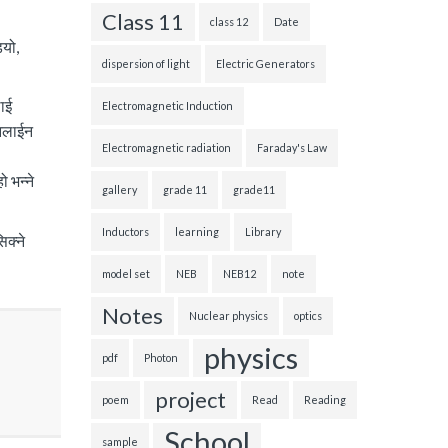
Class 11
class 12
Date
ियो,
dispersion of light
Electric Generators
ाई
Electromagnetic Induction
अनलाईन
Electromagnetic radiation
Faraday's Law
 भन्ने
gallery
grade 11
grade11
Inductors
learning
Library
िक्ने
model set
NEB
NEB12
note
Notes
Nuclear physics
optics
physics
pdf
Photon
project
poem
Read
Reading
School
sample