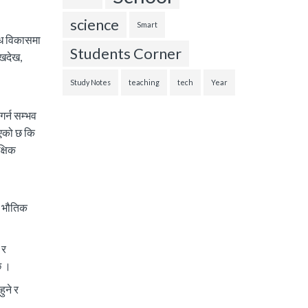
science
Smart
्ध विकासमा
Students Corner
ेखदेख,
Study Notes
teaching
tech
Year
र्न सम्भव
िएको छ कि
क्षिक
। भौतिक
 र
छ ।
ुने र