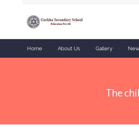
Home
About Us
Gallery
New
The chi